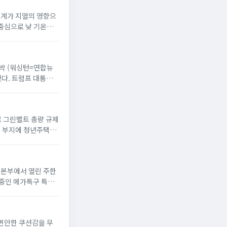
온도계가 지열의 영향으
 중심으로 낮 기온이
 반박 (워싱턴=연합뉴
했다. 트럼프 대통령
으로 그린벨트 총량 규제
옥 부지에 청년주택”
서울본부에서 열린 주한
 중인 메가특구 특별
 편안한 쿠션감을 무