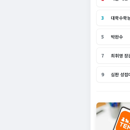
3
대학수학
5
박완수
7
최휘영 장
9
심판 성접