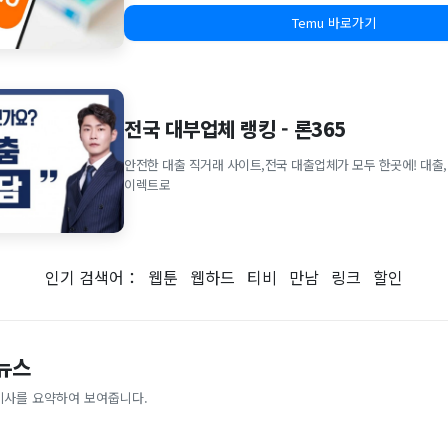
Temu 바로가기
전국 대부업체 랭킹 - 론365
안전한 대출 직거래 사이트,전국 대출업체가 모두 한곳에! 대출,
이렉트로
인기 검색어：
웹툰
웹하드
티비
만남
링크
할인
 뉴스
기사를 요약하여 보여줍니다.