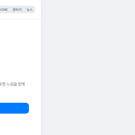
HOME
맨위키
뉴스
듯한 느낌을 받게