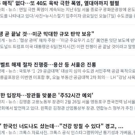
추 매직' 없다…또 40도 육박 극한 폭염, 열대야까지 펄펄
 사회 - 뉴스 : 연일 극한 폭염이 계속되는 지난 6일 서울 종로구 광화문광장에 
온도를 나타내고 있다/사진=뉴시스절기 입추이자 금요일인 오늘(7일) 수도권을
다. 기상청에 따르면 이날은 ...
쟁 곧 끝날 것…미군 막대한 규모 탄약 보유"
세계 - 뉴스 : '협상 관여' 재차 주장…'미군 주요무기 소진' 美언론 잇단 보도에
= 도널드 트럼프 미국 대통령은 6일(현지시간) 이란 전쟁이 곧 끝날 것이라고 말
명령 서명식에서 취재진과...
벨트 해제 절차 진행중…용산 등 서울은 진통
경제 - 뉴스 : 국토부 ‘1·29 공급대책’ 대상지 심의 수도권 서민주택 공급 목적
태릉골프장은 이번엔 미포함 李, 오늘 부동산 공급대책 2차 회의… LH “강남 사
 등 올해 1·...
한 입장차…장관들 맞붙은 '주52시간 예외'
 정치 - 뉴스 : 김영훈 고용노동부 장관이 2월 26일 서울 영등포구 한국전력 남
회에서 발언하고 있다. 왼쪽은 김정관 산업통상부 장관. 연합뉴스 정부가 추진
상한 ‘주 52시간제 특례’가 정...
 한국인 너도나도 샀는데…"건강 망칠 수 있다" 경고, ...
 세계 - 뉴스 : 크록스 자료사진. 크록스 공식 인스타그램뛰어난 통기성과 가벼움,