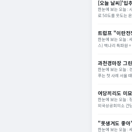
[오늘 날씨]'입
한눈에 보는 오늘 :
로 50도를 웃도는 
40도에 육박할 전망이
트럼프 "이란전
한눈에 보는 오늘 : 
스) 백나리 특파원 
은 이날 백악관 행정
과천경마장 그린
한눈에 보는 오늘 : 
푸는 첫 사례 서울 
정부가 경기 과천 경마장
여당끼리도 미묘
한눈에 보는 오늘 :
외국상공회의소 간담
법의 핵심 쟁점으로 부
"못생겨도 좋아"
한눈에 보는 오늘 :