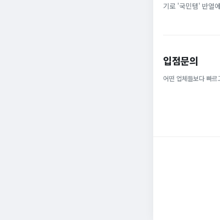
기로 '국민템' 반열
넓은 발볼과 부드러운
입점문의
어떤 업체들보다 빠르