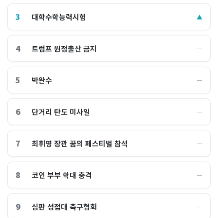
3
대학수학능력시험
▲
4
트럼프 원정출산 금지
―
5
박완수
―
6
단거리 탄도 미사일
―
7
최휘영 장관 꿈의 페스티벌 참석
―
8
코인 부부 학대 충격
―
9
심판 성접대 축구협회
―