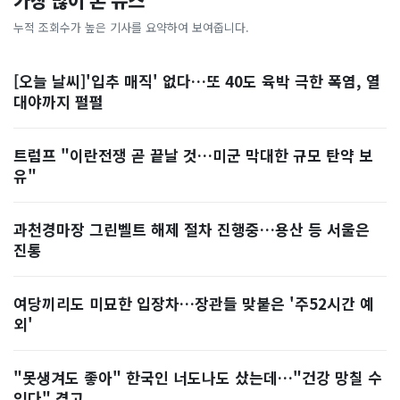
가장 많이 본 뉴스
누적 조회수가 높은 기사를 요약하여 보여줍니다.
[오늘 날씨]'입추 매직' 없다…또 40도 육박 극한 폭염, 열
대야까지 펄펄
트럼프 "이란전쟁 곧 끝날 것…미군 막대한 규모 탄약 보
유"
과천경마장 그린벨트 해제 절차 진행중…용산 등 서울은
진통
여당끼리도 미묘한 입장차…장관들 맞붙은 '주52시간 예
외'
"못생겨도 좋아" 한국인 너도나도 샀는데…"건강 망칠 수
있다" 경고, ...