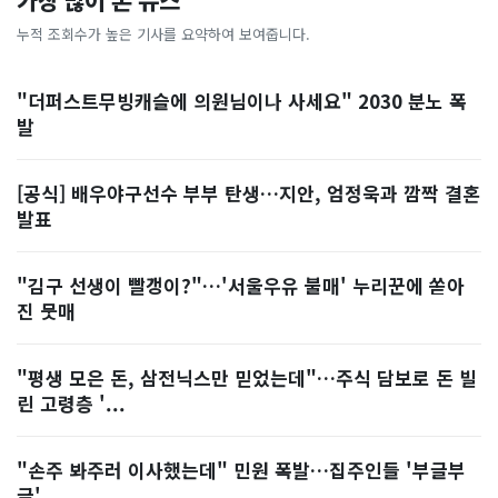
가장 많이 본 뉴스
누적 조회수가 높은 기사를 요약하여 보여줍니다.
"더퍼스트무빙캐슬에 의원님이나 사세요" 2030 분노 폭
발
[공식] 배우야구선수 부부 탄생…지안, 엄정욱과 깜짝 결혼
발표
"김구 선생이 빨갱이?"…'서울우유 불매' 누리꾼에 쏟아
진 뭇매
"평생 모은 돈, 삼전닉스만 믿었는데"…주식 담보로 돈 빌
린 고령층 '...
"손주 봐주러 이사했는데" 민원 폭발…집주인들 '부글부
글'