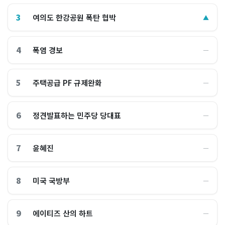
3
여의도 한강공원 폭탄 협박
▲
4
폭염 경보
―
5
주택공급 PF 규제완화
―
6
정견발표하는 민주당 당대표
―
7
윤혜진
―
8
미국 국방부
―
9
에이티즈 산의 하트
―