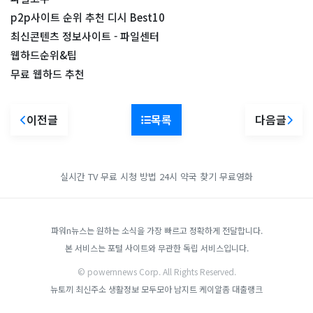
p2p사이트 순위 추천 디시 Best10
최신콘텐츠 정보사이트 - 파일센터
웹하드순위&팁
무료 웹하드 추천
이전글
목록
다음글
실시간 TV 무료 시청 방법
24시 약국 찾기
무료영화
파워n뉴스는 원하는 소식을 가장 빠르고 정확하게 전달합니다.
본 서비스는 포털 사이트와 무관한 독립 서비스입니다.
© powernnews Corp. All Rights Reserved.
뉴토끼 최신주소
생활정보 모두모아
남지트
케이알좀
대출랭크