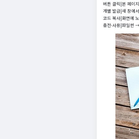
버튼 클릭|본 페이지
개별 발급|새 창에서
코드 복사|화면에 
충전·사용|파일썬 →