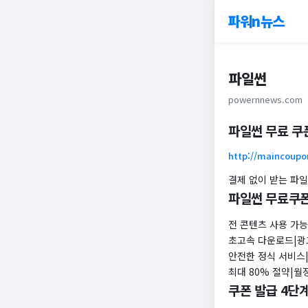
파워n뉴스
파일썬
powernnews.com
파일썬 무료 쿠폰
http://maincoupo
결제 없이 받는 파일
파일썬 무료쿠폰
전 콘텐츠 사용 가능
초고속 다운로드|광
안전한 정식 서비스
최대 80% 절약|월
쿠폰 발급 4단계