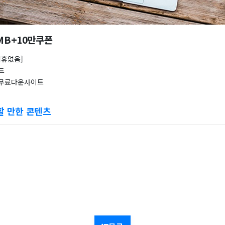
0MB+10만쿠폰
제휴없음]
드
 무료다운사이트
할 만한 콘텐츠