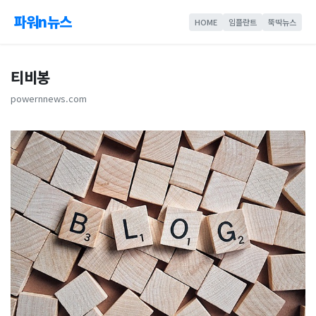
파워n뉴스
HOME
임플란트
뚝딱뉴스
티비봉
powernnews.com