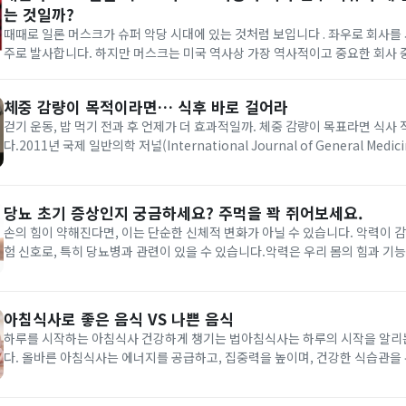
는 것일까?
때때로 일론 머스크가 슈퍼 악당 시대에 있는 것처럼 보입니다 . 좌우로 회사를
주로 발사합니다. 하지만 머스크는 미국 역사상 가장 역사적이고 중요한 회사 
도까지 갔을까요?머스크가 포드 자동차 회사를 인수했다는 소문이 11월 7일 
했습니다 . 사실이라면 테슬라의 CEO인 머스크는 단번에 자동차 제국을...
체중 감량이 목적이라면… 식후 바로 걸어라
걷기 운동, 밥 먹기 전과 후 언제가 더 효과적일까. 체중 감량이 목표라면 식사
다.2011년 국제 일반의학 저널(International Journal of General Med
교 실험 결과가 공개됐다. 식사 직후 30분을 걷는 것과 식후 1시간이 지나서 3
을 비교한 것. 두 명의 실험 참가자는...
당뇨 초기 증상인지 궁금하세요? 주먹을 꽉 쥐어보세요.
손의 힘이 약해진다면, 이는 단순한 신체적 변화가 아닐 수 있습니다. 악력이 
험 신호로, 특히 당뇨병과 관련이 있을 수 있습니다.악력은 우리 몸의 힘과 기
지표입니다. 당뇨병이 진행되면서 혈당 조절이 잘 되지 않으면 신경과 근육이 손
인해 물건을 쥐는 힘이 약해질 수 있습니다. 손의 힘이 약해지는...
아침식사로 좋은 음식 VS 나쁜 음식
하루를 시작하는 아침식사 건강하게 챙기는 법아침식사는 하루의 시작을 알리
다. 올바른 아침식사는 에너지를 공급하고, 집중력을 높이며, 건강한 식습관을 
을 하는데요. 아침식사에서 어떤 음식을 선택하느냐에 따라 그 효과는 크게 달라
번 글에서는 아침식사에 좋은 음식과 나쁜 음식을 비교해 보겠습니다.◇아침식사