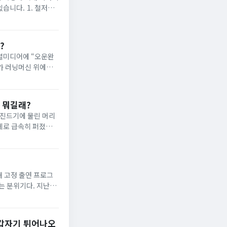
습니다. 1. 철저한
?
소셜미디어에 “오운완
희가 러닝머신 위에서
 살짝 비췄다. 앞서
, 뭐길래?
 진드기에 물린 머리
체로 급속히 퍼졌습니
ata-like hair
해 고정 출연 프로그
는 분위기다. 지난
8억원 선까지 올라갔
 갑자기 튀어나오