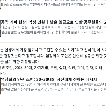
Baek Z Young’에는 ‘입안에서 터질 정도로 탱탱해 백지영도 눈 돌아간 주꾸
의 영상이 게재됐습니다.영상에서 백지영은 매운 주꾸미를 먹은 뒤 “나 지금 
거 같다. 너무 매워서 이렇게 생긴 거 같다”고 말하며 광대를 올려...
공직 기피 현상: 악성 민원과 낮은 임금으로 인한 공무원들의 
최근 공직 기피 현상이 심각한 문제로 떠오르고 있습니다. 악성 민원에 시달리
월급을 받는 공무원들이 늘어나면서, 공직의 매력이 점점 사라지고 있습니다.
공직 기피 현상의 원인과 해결책에 대해 깊이 있게 살펴보겠습니다.악성 민원과
무원들은 각종 악성 민원에 시달리며 통장에 최저임금 수준의 월급이 찍히는 것.
대는 인생에서 가장 활기차고 도전할 수 있는 시기"라고 말하며, 이 
을 결정짓는다고 강조합니다. 엄정화의 조언은 단순히 성공을 위한 것
삶을 살기 위한 지침입니다.
생 조언, 20대, 30대, 자기계발, 도전, 실패, 성장, 관계, 현재, 미래
nk">
엄정화의 인생 조언: 20~30대의 자신에게 전하는 메시지
최근 엄정화가 20~30대의 자신에게 전하고 싶은 메시지가 큰 화제를 모았습니
조언은 많은 이들에게 큰 위로와 영감을 주었습니다. 이번 블로그에서는 엄정
로, 그녀가 전하고자 하는 인생의 진리와 함께 추천 도서를 소개하겠습니다.
는 20~30대의 자신에게 다음과 같은 메시지를 전했습니다:"아직 늦지 않았...