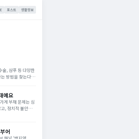
E
포스트
생활정보
수술, 샴푸 등 다양한
나는 방법을 찾는다면
00% 사기입...
사태예요
 가계 부채 문제는 심
고, 정치적 불안정
국 경제의 현황과 부
 부어
브 채널 ‘백지영