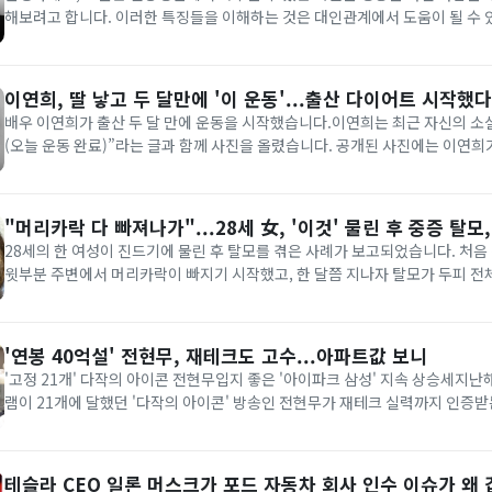
해보려고 합니다. 이러한 특징들을 이해하는 것은 대인관계에서 도움이 될 수 있
음주 관리 자신만의 확고한 기준이 있음 모든 상황에서 자제력 유지 항상 주변 상황을 인지하려 함
2. 일관된 체형 관리 규칙적인 생활습관 보...
이연희, 딸 낳고 두 달만에 '이 운동'...출산 다이어트 시작했다
배우 이연희가 출산 두 달 만에 운동을 시작했습니다.이연희는 최근 자신의 
(오늘 운동 완료)”라는 글과 함께 사진을 올렸습니다. 공개된 사진에는 이연
40분간 걷기 운동한 기록이 담겨있습니다. 러닝머신 화면에는 이연희의 모습도
이연희는 지난 9월 딸을 출산해 결혼 4년 만에 엄마가 됐습니다. 이연희...
"머리카락 다 빠져나가"...28세 女, '이것' 물린 후 중증 탈모
28세의 한 여성이 진드기에 물린 후 탈모를 겪은 사례가 보고되었습니다. 처음
윗부분 주변에서 머리카락이 빠지기 시작했고, 한 달쯤 지나자 탈모가 두피 전
다.이번 사례는 《JAAD 사례 보고서(JAAD Case Reports)》에 'Alopecia are
loss after a tick bite...
'연봉 40억설' 전현무, 재테크도 고수...아파트값 보니
'고정 21개' 다작의 아이콘 전현무입지 좋은 '아이파크 삼성' 지속 상승세지난
램이 21개에 달했던 '다작의 아이콘' 방송인 전현무가 재테크 실력까지 인증받
2021년 약 45억원에 매입했을 것으로 추정되는 그의 아파트는 현재 호가가 6
다.7일 부동산 업계에 따르면 전현무는 서울 강남구 삼성동에 위치...
테슬라 CEO 일론 머스크가 포드 자동차 회사 인수 이슈가 왜