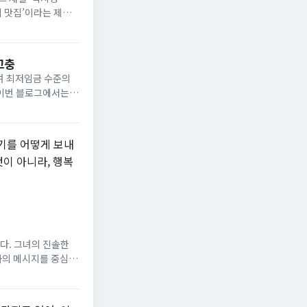
미 맛집’이라는 제목
광대가 이렇게 올라간
고충
며 최저임금 수준의
 이번 블로그에서는
 낮은 임금의 문제공
..
시기를 어떻게 보내
이 아니라, 행복
다. 그녀의 진솔한
화의 메시지를 중심으
엄정화의 메시지엄정화