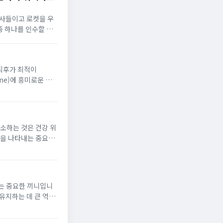
 사들이고 로켓을 우
중 하나를 인수할 정
목요일부터 돌기 시작
 직후가 최적이
icine)에 흥미로운 비
0분을 걷는 것의 이점
감소하는 것은 건강 위
능을 나타내는 중요한
상 받게 되고, 이로
는 중요한 끼니입니
유지하는 데 큰 역할
질 수 있습니다. 이
...