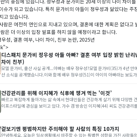
논란의 중심에 있습니다. 정우성과 문가비는 20세 이상의 나이 차이를 
이슈가 되고 있습니다. 특히 문가비의 아들이 정우성과 닮았다는 주장
지고 있습니다.
두 사람은 여전히 연인으로 지내고 있으며, 결혼에 대한 계획은 없다고
사람은 더 이상의 입장 발표를 하지 않을 예정이라고 합니다.
우성, 결혼 여부, 나이 차이, 친부 논란, 2025년
nk">
디스패치 문가비 정우성 아들 아빠? 결혼 여부 입장 밝힌 난리난
차이 친부)
모델 문가비, 출산 사실 공개...아빠는 배우 정우성?모델 문가비(35)가 4년 만
산 소식을 공개했습니다.이와 함께 배우 정우성(51)이 아이의 아빠라는 보도가
으고 있습니다. 두 사람의 나이차이는 16살입니다.디스패치는 24일 단독 보도
난해 6월 임신 소식을 정우성에게 알렸고, 정우성이 양육에 협...
건강관리를 위해 이지혜가 식후에 챙겨 먹는 '이것’
빠르고 복잡하게 돌아가는 삶 속에서 현대인들은 건강하게 살기 위해 다양한 
이프스타일에 관심을 보이고 있다. 가수 겸 방송인 이지혜(44) 씨도 건강관리를
즐겨 먹는다고 밝혀 궁금증을 자아내고 있다.지난달 24일 이지혜는 유튜브 채
니’ 채널에 파로 효소로 건강을 챙긴다는 영상을 게재했다.영상 속에서...
겉보기엔 평범하지만 주의해야 할 사람의 특징 10가지
안녕하세요, 오늘은 일상생활에서 마주할 수 있는 특별한 성향을 가진 사람들의