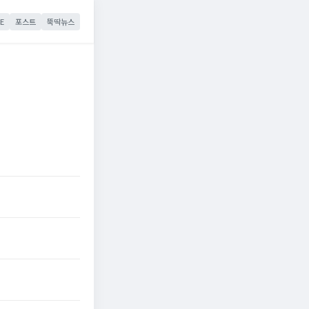
E
포스트
뚝딱뉴스