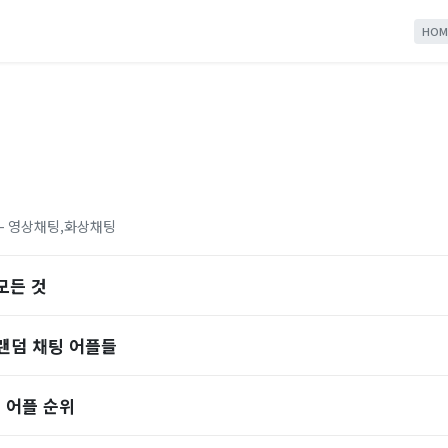
HOM
 - 영상채팅,화상채팅
모든 것
 랜덤 채팅 어플들
 어플 순위