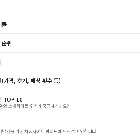
어플
 순위
위
(가격, 후기, 매칭 횟수 등)
 TOP 10
순위와 소개팅어플 후기가 궁금하신가요?
만남만을 위한 채팅사이트 밤미팅에 오신걸 환영합니다.