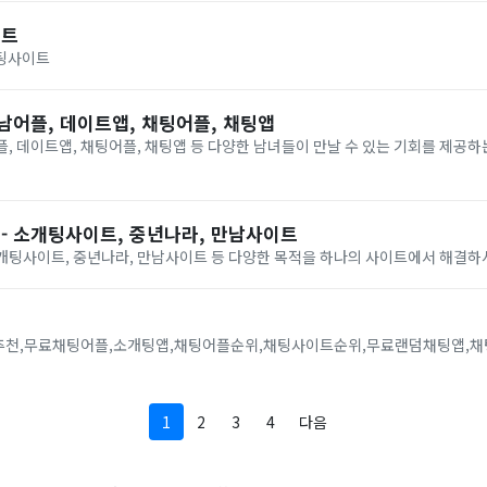
이트
팅사이트
남어플, 데이트앱, 채팅어플, 채팅앱
, 데이트앱, 채팅어플, 채팅앱 등 다양한 남녀들이 만날 수 있는 기회를 제공
- 소개팅사이트, 중년나라, 만남사이트
개팅사이트, 중년나라, 만남사이트 등 다양한 목적을 하나의 사이트에서 해결
추천,무료채팅어플,소개팅앱,채팅어플순위,채팅사이트순위,무료랜덤채팅앱,
1
2
3
4
다음