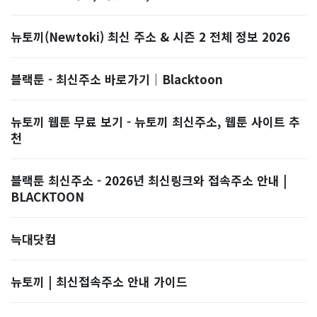
뉴토끼(Newtoki) 최신 주소 & 시즌 2 전체 정보 2026
블랙툰 - 최신주소 바로가기｜Blacktoon
뉴토끼 웹툰 무료 보기 - 뉴토끼 최신주소, 웹툰 사이트 추
천
블랙툰 최신주소 - 2026년 최신링크와 접속주소 안내 |
BLACKTOON
늑대닷컴
뉴토끼 | 최신접속주소 안내 가이드