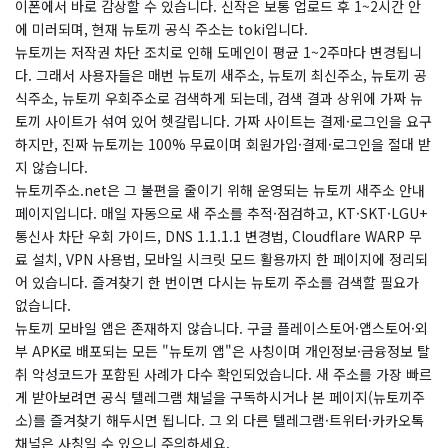
이폰에서 바로 감상할 수 있습니다. 신작은 보통 업로드 후 1~2시간 안
에 미러되며, 현재 뉴토끼 공식 주소는 toki입니다.
뉴토끼는 저작권 차단 조치로 인해 도메인이 평균 1~2주마다 변경됩니
다. 그래서 사용자들은 매번 뉴토끼 새주소, 뉴토끼 최신주소, 뉴토끼 공
식주소, 뉴토끼 우회주소로 검색하게 되는데, 검색 결과 상위에 가짜 뉴
토끼 사이트가 섞여 있어 헷갈립니다. 가짜 사이트는 결제·로그인을 요구
하지만, 진짜 뉴토끼는 100% 무료이며 회원가입·결제·로그인을 절대 받
지 않습니다.
뉴토끼주소.net은 그 불편을 줄이기 위해 운영되는 뉴토끼 새주소 안내
페이지입니다. 매일 자동으로 새 주소를 추적·점검하고, KT·SKT·LGU+
통신사 차단 우회 가이드, DNS 1.1.1.1 변경법, Cloudflare WARP 무
료 설치, VPN 사용법, 모바일 시크릿 모드 활용까지 한 페이지에 정리되
어 있습니다. 즐겨찾기 한 번이면 다시는 뉴토끼 주소를 검색할 필요가
없습니다.
뉴토끼 모바일 앱은 존재하지 않습니다. 구글 플레이스토어·앱스토어·외
부 APK로 배포되는 모든 "뉴토끼 앱"은 사칭이며 개인정보·금융정보 탈
취 악성코드가 포함된 사례가 다수 확인되었습니다. 새 주소를 가장 빠르
게 받아보려면 공식 텔레그램 채널을 구독하시거나 본 페이지(뉴토끼주
소)를 즐겨찾기 해두시면 됩니다. 그 외 다른 텔레그램·트위터·카카오톡
채널은 사칭일 수 있으니 주의하세요.