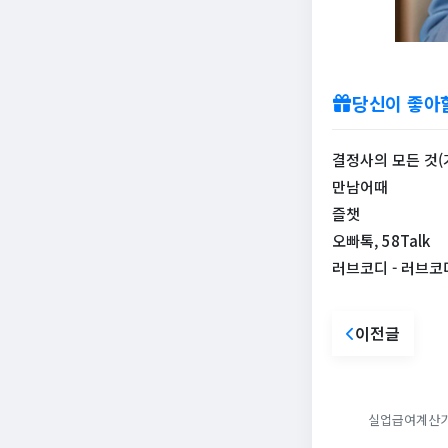
당신이 좋아
결정사의 모든 것(가
만남어때
즐챗
오빠톡, 58Talk
러브코디 - 러브코
이전글
실업급여계산기